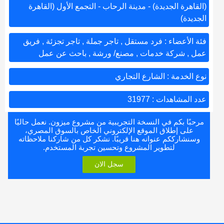
(القاهرة الجديدة) - مدينة الرحاب - التجمع الأول (القاهرة
الجديدة)
فئة الأعضاء : فرد مستقل , تاجر جملة , تاجر تجزئة , فريق
عمل , شركة خدمات , مصنع/ ورشة , باحث عن عمل
نوع الخدمة : الشارع التجاري
عدد المشاهدات : 31977
مرحبًا بكم في النسخة التجريبية من مشروع ميزون. نعمل حاليًا
على إطلاق الموقع الإلكتروني الخاص بالسوق المصري،
وسنشارككم عنوانه هنا قريبًا. نشكر كل من شاركنا ملاحظاته
لتطوير المشروع وتحسين تجربة المستخدم.
سجل الان