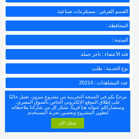
القسم الفرغي : مستلزمات صناعية
المحافظة :
المدينة :
فئة الأعضاء : تاجر جملة
نوع الخدمة : طلب
عدد المشاهدات : 20214
مرحبًا بكم في النسخة التجريبية من مشروع ميزون. نعمل حاليًا
على إطلاق الموقع الإلكتروني الخاص بالسوق المصري،
وسنشارككم عنوانه هنا قريبًا. نشكر كل من شاركنا ملاحظاته
لتطوير المشروع وتحسين تجربة المستخدم.
سجل الان