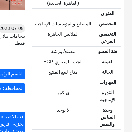
(القاهرة الجديدة)
العنوان
التخصص
المصانع والمؤسسات الإنتاجية
2023-07-08
التخصص
الملابس الجاهزة
الفرعي
فقط.
فئة العضو
مصنع/ ورشة
العملة
الجنيه المصري EGP
الحالة
متاح لبيع المنتج
القسم الرئيس
المهارات
المحافظة : م
القدرة
اي كمية
الإنتاجية
وحدة
لا يوجد
فئة الأعضاء 
القياس
تجزئة , فري
والسعر
ورشة , باح