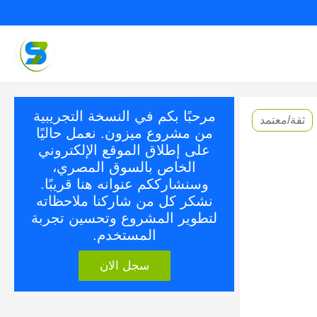
مرحبًا بكم في النسخة التجريبية
ثقة/معتمد
من مشروع ميزون. نعمل حاليًا
على إطلاق الموقع الإلكتروني
الخاص بالسوق المصري،
وسنشارككم عنوانه هنا قريبًا.
نشكر كل من شاركنا ملاحظاته
لتطوير المشروع وتحسين تجربة
المستخدم.
سجل الان