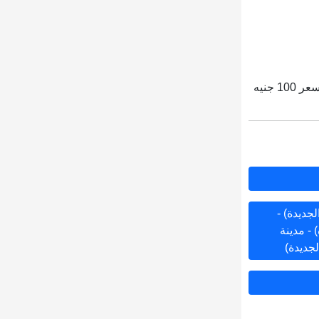
بيجامات بناتي وحريمي من أعلى خامات القطن ليكرا سنجر، يوجد منها عدة ألوان. السعر 100 جنيه
لجديدة) -
 - مدينة
لجديدة)