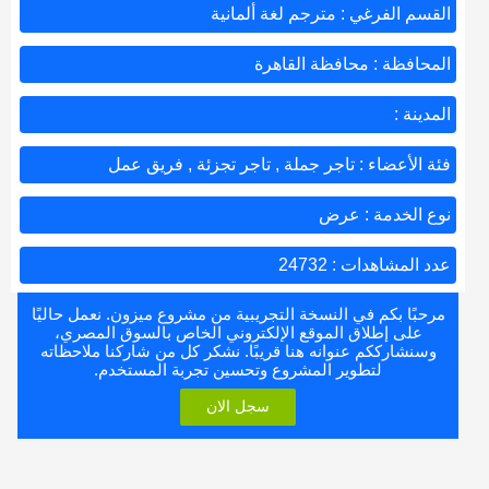
القسم الفرغي : مترجم لغة ألمانية
المحافظة : محافظة القاهرة
المدينة :
فئة الأعضاء : تاجر جملة , تاجر تجزئة , فريق عمل
نوع الخدمة : عرض
عدد المشاهدات : 24732
مرحبًا بكم في النسخة التجريبية من مشروع ميزون. نعمل حاليًا
على إطلاق الموقع الإلكتروني الخاص بالسوق المصري،
وسنشارككم عنوانه هنا قريبًا. نشكر كل من شاركنا ملاحظاته
لتطوير المشروع وتحسين تجربة المستخدم.
سجل الان