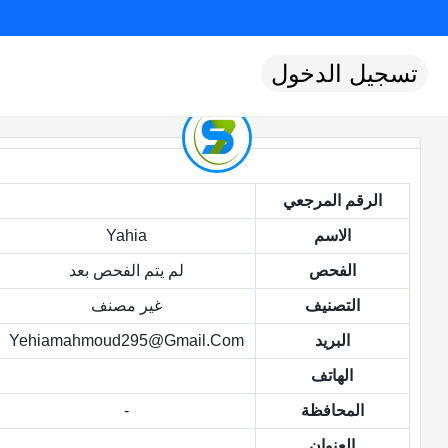
تسجيل الدخول
الرقم المرجعي
الاسم
Yahia
الفحص
لم يتم الفحص بعد
التصنيف
غير مصنف
البريد
Yehiamahmoud295@gmail.com
الهاتف
المحافظة
-
العنوان