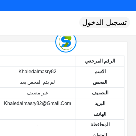
تسجيل الدخول
الرقم المرجعي
الاسم
Khaledalmasry82
الفحص
لم يتم الفحص بعد
التصنيف
غير مصنف
البريد
Khaledalmasry82@gmail.com
الهاتف
المحافظة
-
العنوان