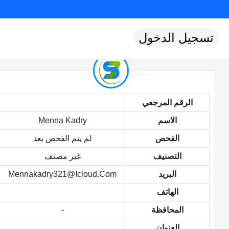
تسجيل الدخول
الرقم المرجعي
الاسم
Menna Kadry
الفحص
لم يتم الفحص بعد
التصنيف
غير مصنف
البريد
Mennakadry321@icloud.com
الهاتف
المحافظة
-
العنوان