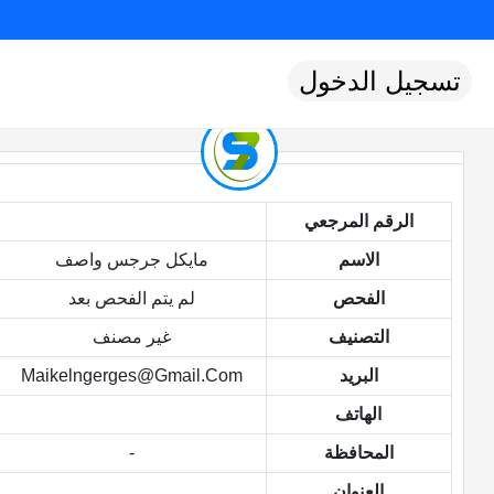
تسجيل الدخول
الرقم المرجعي
الاسم
مايكل جرجس واصف
الفحص
لم يتم الفحص بعد
التصنيف
غير مصنف
البريد
Maikelngerges@gmail.com
الهاتف
المحافظة
-
العنوان