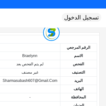
تسجيل الدخول
الرقم المرجعي
الاسم
Braelynn
الفحص
لم يتم الفحص بعد
التصنيف
غير مصنف
البريد
Sharmasubash607@gmail.com
الهاتف
المحافظة
-
العنوان