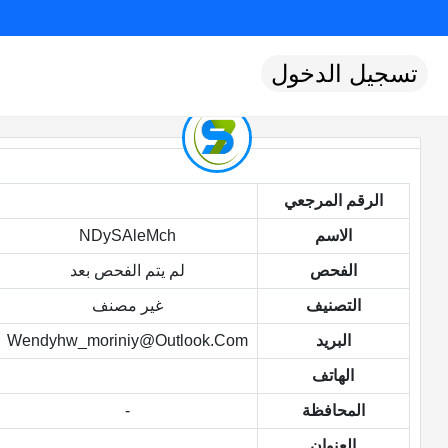
تسجيل الدخول
الرقم المرجعي
الاسم
NDySAleMch
الفحص
لم يتم الفحص بعد
التصنيف
غير مصنف
البريد
Wendyhw_moriniy@outlook.com
الهاتف
المحافظة
-
العنوان