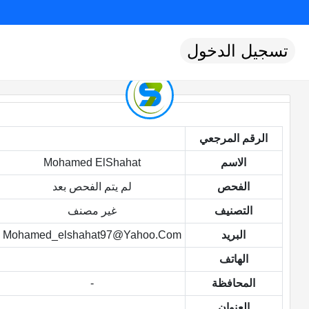
تسجيل الدخول
الرقم المرجعي
الاسم
Mohamed ElShahat
الفحص
لم يتم الفحص بعد
التصنيف
غير مصنف
البريد
Mohamed_elshahat97@yahoo.com
الهاتف
المحافظة
-
العنوان