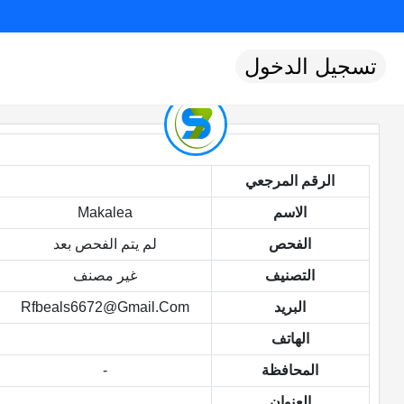
تسجيل الدخول
الرقم المرجعي
الاسم
Makalea
الفحص
لم يتم الفحص بعد
التصنيف
غير مصنف
البريد
Rfbeals6672@gmail.com
الهاتف
المحافظة
-
العنوان