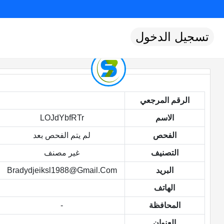
تسجيل الدخول
الرقم المرجعي
الاسم
LOJdYbfRTr
الفحص
لم يتم الفحص بعد
التصنيف
غير مصنف
البريد
Bradydjeiksl1988@gmail.com
الهاتف
المحافظة
-
العنوان