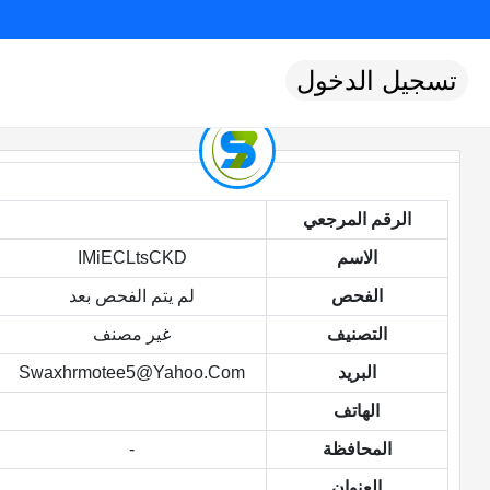
تسجيل الدخول
الرقم المرجعي
الاسم
IMiECLtsCKD
الفحص
لم يتم الفحص بعد
التصنيف
غير مصنف
البريد
Swaxhrmotee5@yahoo.com
الهاتف
المحافظة
-
العنوان