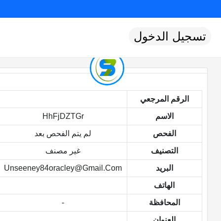
تسجيل الدخول
الرقم المرجعي
الاسم
HhFjDZTGr
الفحص
لم يتم الفحص بعد
التصنيف
غير مصنف
البريد
Unseeney84oracley@gmail.com
الهاتف
المحافظة
-
العنوان