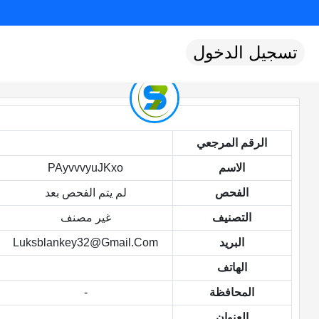
تسجيل الدخول
الرقم المرجعي
الاسم
PAyvvvyuJKxo
الفحص
لم يتم الفحص بعد
التصنيف
غير مصنف
البريد
Luksblankey32@gmail.com
الهاتف
المحافظة
-
العنوان