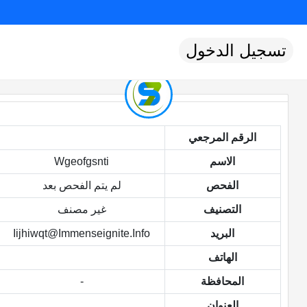
تسجيل الدخول
الرقم المرجعي
الاسم
Wgeofgsnti
الفحص
لم يتم الفحص بعد
التصنيف
غير مصنف
البريد
Iijhiwqt@immenseignite.info
الهاتف
المحافظة
-
العنوان