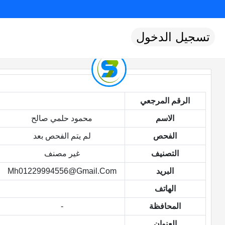
تسجيل الدخول
الرقم المرجعي
الاسم
محمود حلمي صالح
الفحص
لم يتم الفحص بعد
التصنيف
غير مصنف
البريد
Mh01229994556@gmail.com
الهاتف
المحافظة
-
العنوان