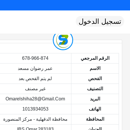
تسجيل الدخول
الرقم المرجعي
678-966-874
الاسم
عمر رضوان مسعد
الفحص
لم يتم الفحص بعد
التصنيف
غير مصنف
البريد
Omarelshiha28@gmail.com
الهاتف
1013934053
المحافظة
محافظة الدقهلية - مركز المنصورة
العنوان
IBS.Omar.283183