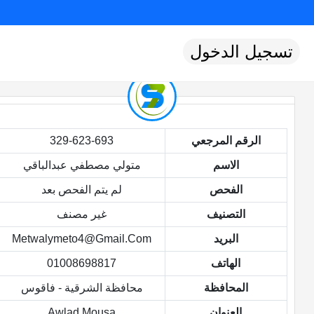
تسجيل الدخول
الرقم المرجعي
329-623-693
الاسم
متولي مصطفي عبدالباقي
الفحص
لم يتم الفحص بعد
التصنيف
غير مصنف
البريد
Metwalymeto4@gmail.com
الهاتف
01008698817
المحافظة
محافظة الشرقية - فاقوس
العنوان
Awlad Mousa