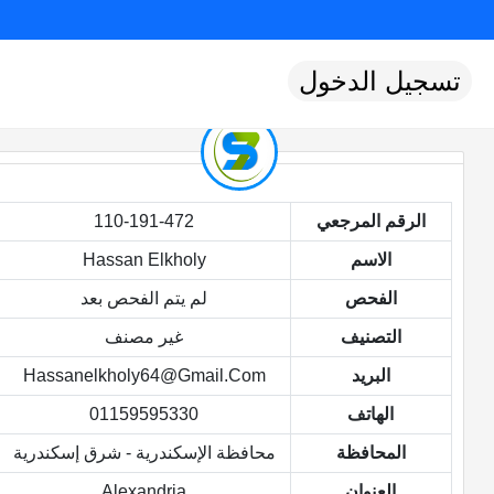
تسجيل الدخول
الرقم المرجعي
110-191-472
الاسم
Hassan Elkholy
الفحص
لم يتم الفحص بعد
التصنيف
غير مصنف
البريد
Hassanelkholy64@gmail.com
الهاتف
01159595330
المحافظة
محافظة الإسكندرية - شرق إسكندرية
العنوان
Alexandria