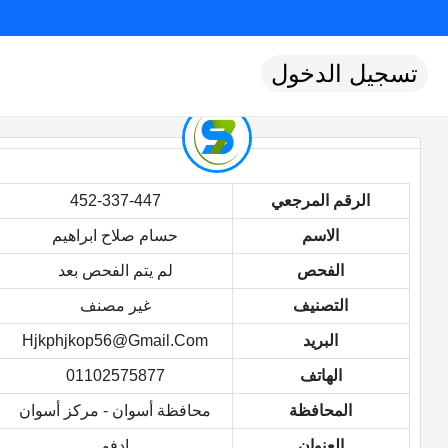
تسجيل الدخول
الرقم المرجعي
452-337-447
الاسم
حسام صلاح ابراهيم
الفحص
لم يتم الفحص بعد
التصنيف
غير مصنف
البريد
Hjkphjkop56@gmail.com
الهاتف
01102575877
المحافظة
محافظة أسوان - مركز أسوان
العنوان
ادفو