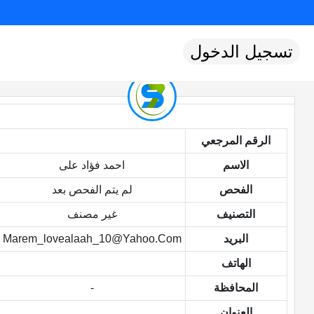
تسجيل الدخول
الرقم المرجعي
الاسم
احمد فؤاد على
الفحص
لم يتم الفحص بعد
التصنيف
غير مصنف
البريد
Marem_lovealaah_10@yahoo.com
الهاتف
المحافظة
-
العنوان