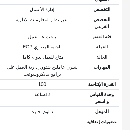
التخصص
إدارة الأعمال
التخصص
مدير نظم المعلومات الإدارية
الفرعي
فئة العضو
باحث عن عمل
العملة
الجنيه المصري EGP
الحالة
متاح للعمل بدوام كامل
المهارات
شئون عاملين شئون إدارية العمل على
برامج مايكروسوفت
القدرة الإنتاجية
100
وحدة القياس
12ساعة
والسعر
المؤهل
دبلوم تجارة
عضويات إضافية