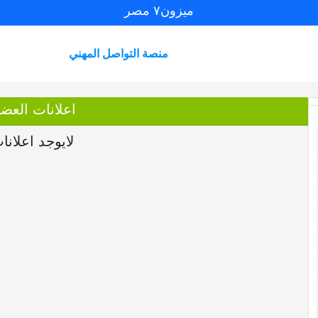
ميزون٧ مصر
منصة التواصل المهني
اعلانات العضو rAbden
لايوجد اعلانا