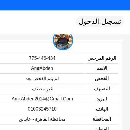
تسجيل الدخول
الرقم المرجعي
775-446-434
الاسم
AmrAbden
الفحص
لم يتم الفحص بعد
التصنيف
غير مصنف
البريد
Amr.abden2014@gmail.com
الهاتف
01003245710
المحافظة
محافظة القاهرة - عابدين
العنوان