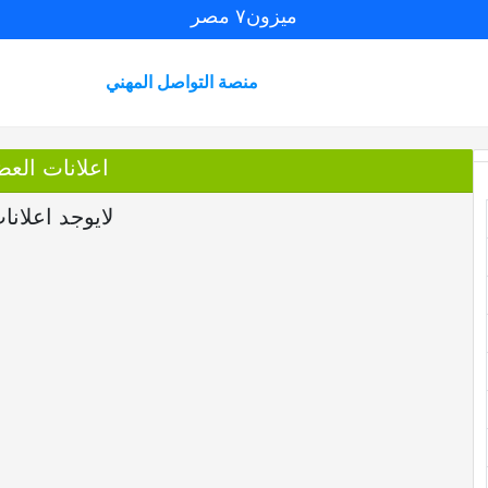
ميزون٧ مصر
منصة التواصل المهني
اعلانات العضو lette
لايوجد اعلانا