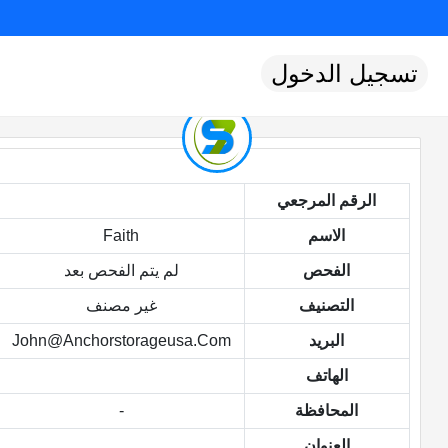
تسجيل الدخول
الرقم المرجعي
الاسم
Faith
الفحص
لم يتم الفحص بعد
التصنيف
غير مصنف
البريد
John@anchorstorageusa.com
الهاتف
المحافظة
-
العنوان