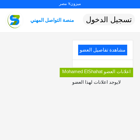
ميزون٧ مصر
تسجيل الدخول
منصة التواصل المهني
مشاهدة تفاصيل العضو
اعلانات العضو Mohamed ElShahat
لايوجد اعلانات لهذا العضو