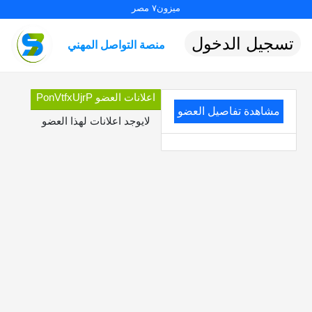
ميزون٧ مصر
تسجيل الدخول
منصة التواصل المهني
اعلانات العضو PonVtfxUjrP
مشاهدة تفاصيل العضو
لايوجد اعلانات لهذا العضو