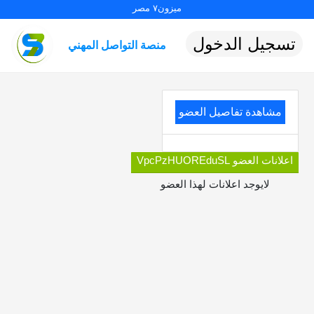
ميزون٧ مصر
تسجيل الدخول
منصة التواصل المهني
مشاهدة تفاصيل العضو
اعلانات العضو VpcPzHUOREduSL
لايوجد اعلانات لهذا العضو