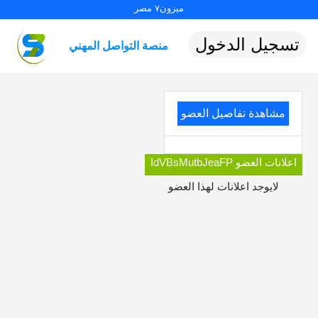
ميزون٧ مصر
تسجيل الدخول
منصة التواصل المهني
مشاهدة تفاصيل العضو
اعلانات العضو IdVBsMutbJeaFP
لايوجد اعلانات لهذا العضو