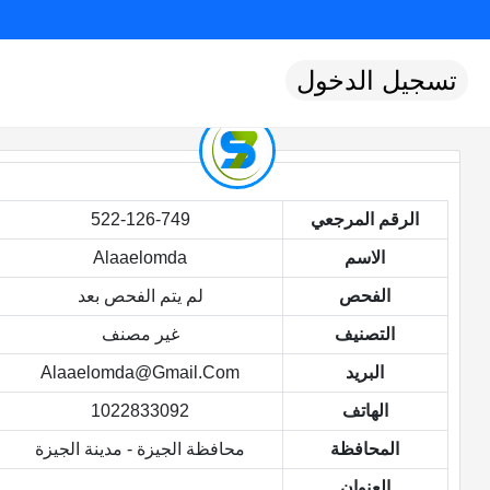
تسجيل الدخول
الرقم المرجعي
522-126-749
الاسم
Alaaelomda
الفحص
لم يتم الفحص بعد
التصنيف
غير مصنف
البريد
Alaaelomda@gmail.com
الهاتف
1022833092
المحافظة
محافظة الجيزة - مدينة الجيزة
العنوان