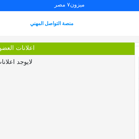
ميزون٧ مصر
منصة التواصل المهني
اعلانات العضو laaelomda
لايوجد اعلانا