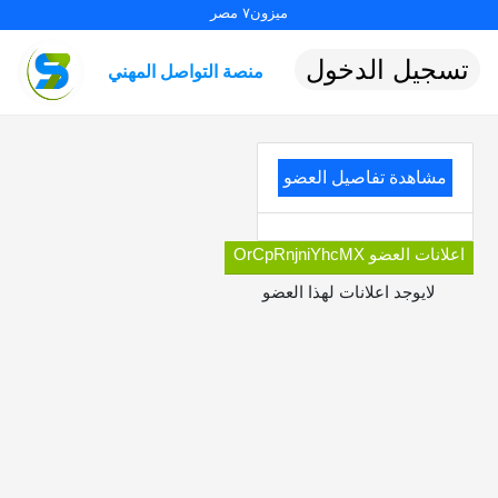
ميزون٧ مصر
تسجيل الدخول
منصة التواصل المهني
مشاهدة تفاصيل العضو
اعلانات العضو OrCpRnjniYhcMX
لايوجد اعلانات لهذا العضو