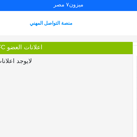
ميزون٧ مصر
منصة التواصل المهني
اعلانات العضو BFtPwYfhroQvFC
لايوجد اعلانا