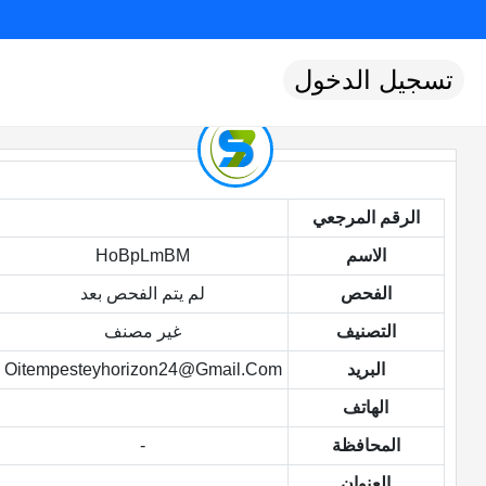
تسجيل الدخول
الرقم المرجعي
الاسم
HoBpLmBM
الفحص
لم يتم الفحص بعد
التصنيف
غير مصنف
البريد
Oitempesteyhorizon24@gmail.com
الهاتف
المحافظة
-
العنوان