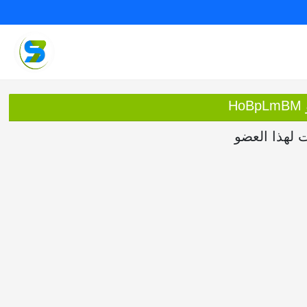
H
ت لهذا العضو