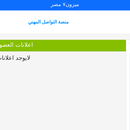
ميزون٧ مصر
منصة التواصل المهني
اعلانات العضو oBpLmBM
لايوجد اعلانا