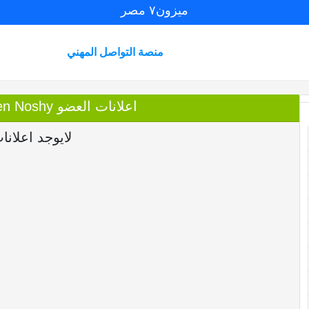
ميزون٧ مصر
منصة التواصل المهني
اعلانات العضو Mohamed Abdelmohsen Noshy
لايوجد اعلانا