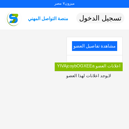
ميزون٧ مصر
تسجيل الدخول
منصة التواصل المهني
مشاهدة تفاصيل العضو
اعلانات العضو YIVAjcoybOGXEEa
لايوجد اعلانات لهذا العضو