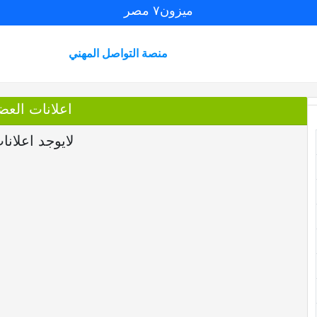
ميزون٧ مصر
منصة التواصل المهني
اعلانات العضو VAiYj
لايوجد اعلانا