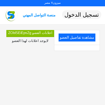
ميزون٧ مصر
تسجيل الدخول
منصة التواصل المهني
اعلانات العضو ZOblSEiEpsZg
مشاهدة تفاصيل العضو
لايوجد اعلانات لهذا العضو