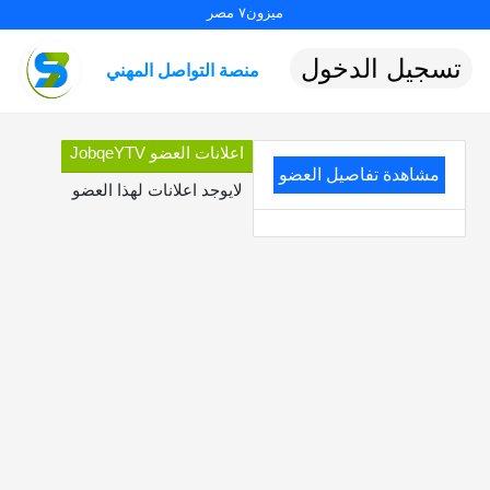
ميزون٧ مصر
تسجيل الدخول
منصة التواصل المهني
اعلانات العضو JobqeYTV
مشاهدة تفاصيل العضو
لايوجد اعلانات لهذا العضو