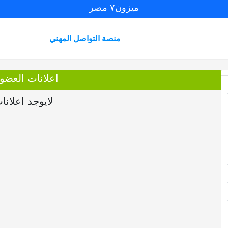
ميزون٧ مصر
منصة التواصل المهني
اعلانات العضو YqSggCRg
لايوجد اعلانا