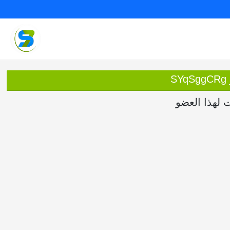
S
ت لهذا العضو