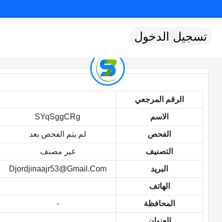
تسجيل الدخول
الرقم المرجعي
الاسم
SYqSggCRg
الفحص
لم يتم الفحص بعد
التصنيف
غير مصنف
البريد
Djordjinaajr53@gmail.com
الهاتف
المحافظة
-
العنوان